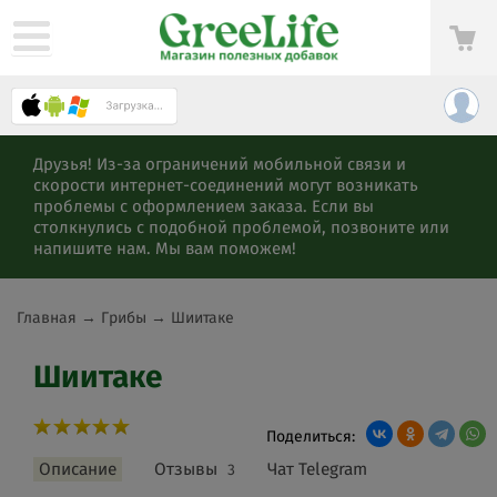
Друзья! Из-за ограничений мобильной связи и
скорости интернет-соединений могут возникать
проблемы с оформлением заказа. Если вы
столкнулись с подобной проблемой, позвоните или
напишите нам. Мы вам поможем!
Главная
→
Грибы
→
Шиитаке
Шиитаке
Поделиться:
Описание
Отзывы
Чат Telegram
3