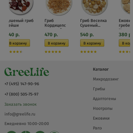
Сушеный гриб
Гриб
Гриб Веселка
Ежовик
рейши
Кордицепс
Сушеный...
гребен
сушеный
Цельный
340
р.
470
р.
540
р.
380
р.
Каталог
Микродозинг
+7 (495) 147-90-96
Грибы
+7 (800) 505-75-97
Адаптогены
Заказать звонок
Ноотропы
info@greelife.ru
Ежовики
Ежедневно 10:00–20:00
Рапэ