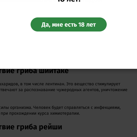
Да, мне есть 18 лет
Перейти
твие гриба шиитаке
ахаридов, в том числе лентинан. Это вещество стимулирует
отвечают за распознавание чужеродных агентов, уничтожение
силы организма. Человек будет справляться с инфекциями,
 при прохождении курса химиотерапии.
твие гриба рейши