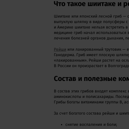
Что такое шиитаке и 
Шиитаке или японский лесной гриб — 
выпуклую шляпку в виде полусферы с 
и Америке шиитаке нельзя встретить в
медицине гриб начал использоваться в
лечения болезней органов дыхания, п
Рейши
или лакированный трутовик — е
Ганодерма. Гриб имеет плоскую шляпк
«лакированным». Рейши растет на осл
В России он произрастает в Волгоградс
Состав и полезные ко
В состав этих грибов входят комплекс
аминокислоты и полисахариды. После
Грибы богаты витаминами группы B, ас
За счет богатого состава рейши и ши
снятие воспаления и боли;