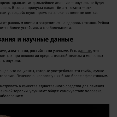
а предотвращает их дальнейшее деление — опухоль не будет
стазы. В состав продукта входят бета-глюканы — эти
щиту, воздействуют прямо на злокачественные клетки.
дают раковым клеткам закрепиться на здоровых тканях. Рейши
вится более устойчивым к заболеваниям.
вания и научные данные
ми, азиатскими, российскими учеными. Есть
данные
, что
клетках при онкологии предстательной железы и молочных
сть опухоли.
ющее, что пациенты, которые употребляли эти грибы, лучше
терапию. Лечение онкологии у них было более эффективным.
сматривать в качестве единственного средства для лечения
лексной терапии, улучшают общее самочувствие человека,
заболеванием.