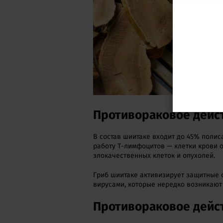
Противораковое дейс
В состав шиитаке входит до 45% полис
работу Т-лимфоцитов — клетки крови 
злокачественных клеток и опухолей.
Гриб шиитаке активизирует защитные 
вирусами, которые нередко возникают
Противораковое дейс