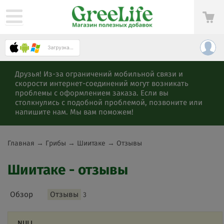
Друзья! Из-за ограничений мобильной связи и
скорости интернет-соединений могут возникать
проблемы с оформлением заказа. Если вы
столкнулись с подобной проблемой, позвоните или
напишите нам. Мы вам поможем!
Главная
→
Грибы
→
Шиитаке
→
Отзывы
Шиитаке - отзывы
Обзор
Отзывы
3
NULL