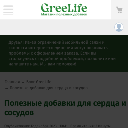
Друзья! Из-за ограничений мобильной связи и
скорости интернет-соединений могут возникать
проблемы с оформлением заказа. Если вы
столкнулись с подобной проблемой, позвоните или
напишите нам. Мы вам поможем!
Главная
→
Блог GreeLife
→
Полезные добавки для сердца и сосудов
Полезные добавки для сердца и
сосудов
Опубликовано: 12 декабря 2023
10411
Время чтения: 3 минуты