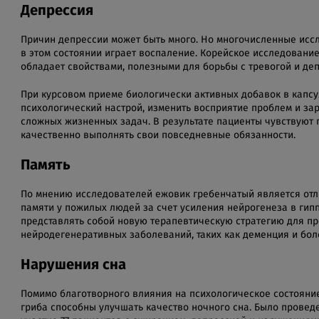
Депрессия
Причин депрессии может быть много. Но многочисленные исс
в этом состоянии играет воспаление. Корейское исследовани
обладает свойствами, полезными для борьбы с тревогой и де
При курсовом приеме биологически активных добавок в капсу
психологический настрой, изменить восприятие проблем и за
сложных жизненных задач. В результате пациенты чувствуют 
качественно выполнять свои повседневные обязанности.
Память
По мнению исследователей ежовик гребенчатый является от
памяти у пожилых людей за счет усиления нейрогенеза в гип
представлять собой новую терапевтическую стратегию для п
нейродегенеративных заболеваний, таких как деменция и бол
Нарушения сна
Помимо благотворного влияния на психологическое состояние
гриба способны улучшать качество ночного сна. Было провед