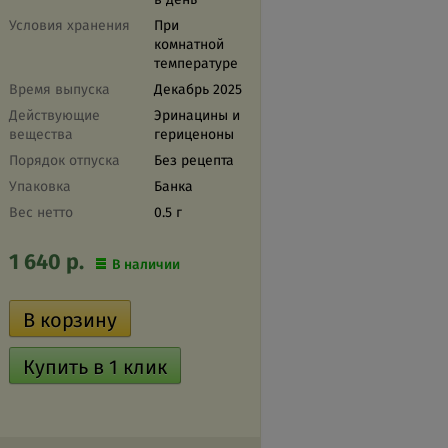
Условия хранения
При
комнатной
температуре
Время выпуска
Декабрь 2025
Действующие
Эринацины и
вещества
гериценоны
Порядок отпуска
Без рецепта
Упаковка
Банка
Вес нетто
0.5 г
1 640
р.
В наличии