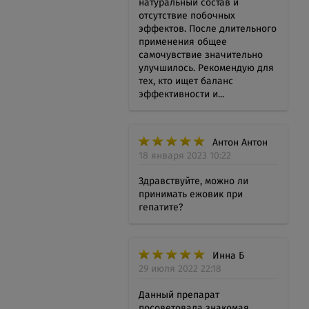
натуральный состав и
отсутствие побочных
эффектов. После длительного
применения общее
самочувствие значительно
улучшилось. Рекомендую для
тех, кто ищет баланс
эффективности и...
Антон Антон
18 января 2023 10:22
Здравствуйте, можно ли
принимать ежовик при
гепатите?
Инна Б
29 июля 2022 22:18
Данный препарат
посоветовала знакомая,