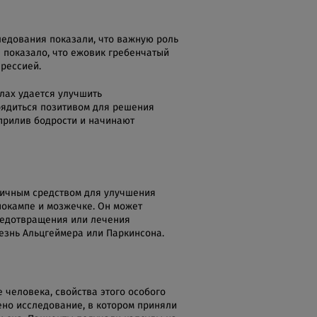
ледования показали, что важную роль
е показало, что ежовик гребенчатый
прессией.
лах удается улучшить
рядиться позитивом для решения
прилив бодрости и начинают
личным средством для улучшения
покампе и мозжечке. Он может
редотвращения или лечения
езнь Альцгеймера или Паркинсона.
 человека, свойства этого особого
ено исследование, в котором приняли