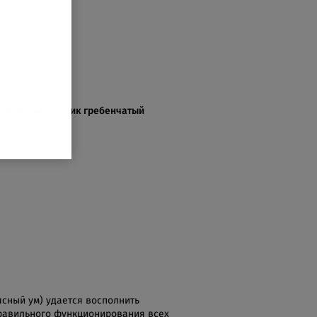
составом. Ежовик гребенчатый
ясный ум) удается восполнить
равильного функционирования всех