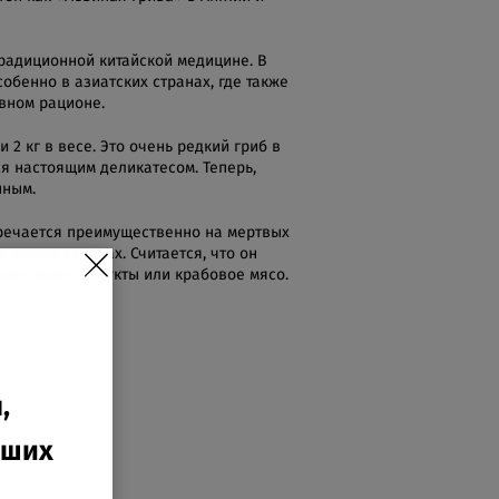
радиционной китайской медицине. В
обенно в азиатских странах, где также
вном рационе.
 2 кг в весе. Это очень редкий гриб в
ся настоящим деликатесом. Теперь,
пным.
тречается преимущественно на мертвых
а живых стволах. Считается, что он
нает морепродукты или крабовое мясо.
,
гших