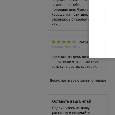
заметнее, особенно в первой
половине дня. Чувствую себя
хорошо, на позитиве, легче
отрываюсь от кровати) Сны,
как...
ZekosAlt
1 июля 2022 19:32
доставка на день позже
срока. если что, кроме сдек
есть куча других курьерок.
Посмотреть все отзывы о товаре
Оставьте ваш E-mail
Подпишитесь на нашу
рассылку и получайте