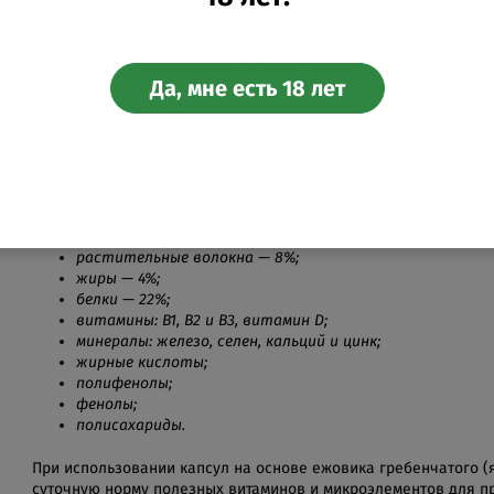
Да, мне есть 18 лет
Химический состав
Положительные свойства гриба обусловлены его уникальным 
содержит:
углеводы — 57%;
растительные волокна — 8%;
жиры — 4%;
белки — 22%;
витамины: B1, B2 и B3, витамин D;
минералы: железо, селен, кальций и цинк;
жирные кислоты;
полифенолы;
фенолы;
полисахариды.
При использовании капсул на основе ежовика гребенчатого (
суточную норму полезных витаминов и микроэлементов для п