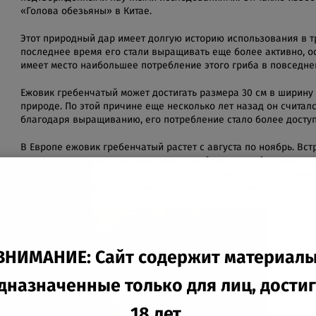
«Голова обезьяны» в Китае.
Этот природный дар имеет долгую историю использования в т
последнее время его стали выращивать еще более активно, ос
имеет место наибольшее потребление этого гриба в повседне
Ежовик гребенчатый может достигать размера 30 см в ширину и
природе. По этой причине еще несколько лет назад он считал
благодаря выращиванию, его потребление стало более досту
В Европе ежовик гребенчатый растет с августа по ноябрь. Вс
стволах, в частности на американском буке или дубе, реже и н
может прожить 40 лет. По некоторым данным, его вкус напоми
Гриб имеет резиноподобную текстуру, как у кальмара.
ВНИМАНИЕ: Сайт содержит материалы
дназначенные только для лиц, дости
18 лет.