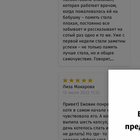
которая работает врачом,
когда пожаловалась ей на
бабушку – память стала
плохая, постоянно все
забывает и рассказывает на
сотый раз одно и то же. Уже с
первой недели стали заметны
успехи – не только память
лучше стала, но и общее
самочувствие. Говорит,...
Лиза Макарова
13 июля 2022 11:32
Привет) Ежовик понравился,
хотя в самом начале не
чувствовала его. А когда
выпила шесть капсул, но весь
пре
день хотелось спать и ничего
не делать) Но где- то через
неделю эффект стал