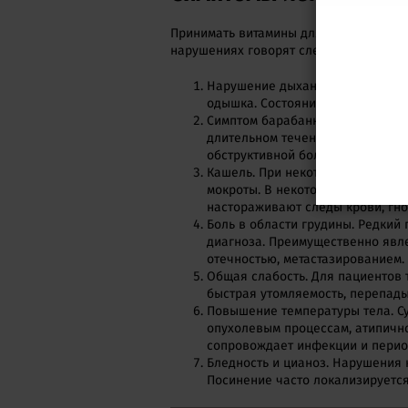
Принимать витамины для легких и бро
нарушениях говорят следующие прояв
Нарушение дыхания. Наблюдается
одышка. Состояние ухудшается п
Симптом барабанных палочек. К
длительном течении хронических
обструктивной болезни легких, т
Кашель. При некоторых состоян
мокроты. В некоторых случаях о
настораживают следы крови, гно
Боль в области грудины. Редкий
диагноза. Преимущественно явл
отечностью, метастазированием.
Общая слабость. Для пациентов
быстрая утомляемость, перепады
Повышение температуры тела. С
опухолевым процессам, атипично
сопровождает инфекции и перио
Бледность и цианоз. Нарушения 
Посинение часто локализируется