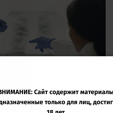
одписывайтесь на наш
ВНИМАНИЕ: Сайт содержит материалы
Telegram-кан
дназначенные только для лиц, дости
чтобы оставаться в курсе актуальны
атологий
новостей и скидок
18 лет.