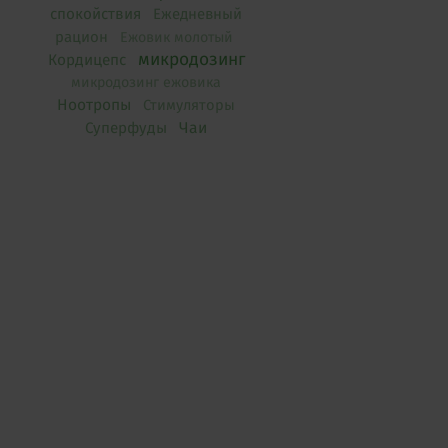
спокойствия
Ежедневный
рацион
Ежовик молотый
микродозинг
Кордицепс
микродозинг ежовика
Ноотропы
Стимуляторы
Чаи
Суперфуды