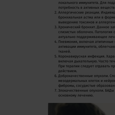
локального иммунитета. Для по
потребность в активных веществ
Аллергические реакции. Индивид
бронхиальная астма или в форм
выведению токсинов и аллергено
Хронический бронхит. Данное з
слизистых оболочек. Патология 
актуально поддерживающее леч
Пневмония, включая атипичные 
активации иммунитета, облегчаю
тканей.
Коронавирусная инфекция. Хара
включая дыхательную. Часто те
При терапии следует отдавать 
действием.
Доброкачественные опухоли. Спо
мезодермальных клеток и нейрон
фибромы, сосудистые образован
Злокачественные опухоли. БАДы 
основному лечению.