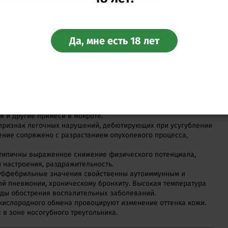
нхов лучше после установления диагноза. О возможных
ления:
Да, мне есть 18 лет
Перейти
 трудности на вдохе и выдохе, ощущение нехватки воздуха,
осле физической активности или при смене положения тела.
олбовидное утолщение фаланг пальцев, свидетельствующее и
 патологий. Относится к признакам рака, хронической
уберкулеза, абсцесса, кистозного фиброза.
иях возникает непродуктивный кашель без выделения
тмечается активное выделение секрета. Особенно
я и другие примеси в мокроте.
 признак легочных нарушений, дебютирующих при усугублении
ение сопряжено с разрастанием опухолевого процесса,
 типичны выраженное снижение физического потенциала,
 настроения, раздражительность.
убфебрильные значения свойственны аутоиммунным и
й пневмонии, хроническому бронхиту. Высокая температура
ды обострения воспалительных заболеваний.
кислородного обмена провоцируют изменение оттенка кожи.
 в зоне носогубного треугольника.