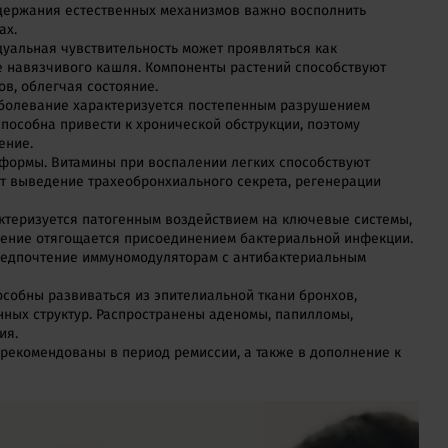
ддержания естественных механизмов важно восполнить
ах.
уальная чувствительность может проявляться как
е навязчивого кашля. Компоненты растений способствуют
в, облегчая состояние.
аболевание характеризуется постепенным разрушением
способна привести к хронической обструкции, поэтому
ение.
формы. Витамины при воспалении легких способствуют
т выведение трахеобронхиального секрета, регенерации
ктеризуется патогенным воздействием на ключевые системы,
чение отягощается присоединением бактериальной инфекции.
предпочтение иммуномодуляторам с антибактериальным
собны развиваться из эпителиальной ткани бронхов,
ных структур. Распространены аденомы, папилломы,
ия.
рекомендованы в период ремиссии, а также в дополнение к