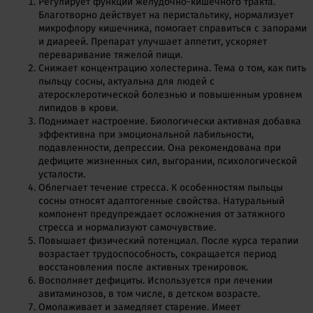
Регулирует функции желудочно-кишечного тракта.
Благотворно действует на перистальтику, нормализует
микрофлору кишечника, помогает справиться с запорами
и диареей. Препарат улучшает аппетит, ускоряет
переваривание тяжелой пищи.
Снижает концентрацию холестерина. Тема о том, как пить
пыльцу сосны, актуальна для людей с
атеросклеротической болезнью и повышенным уровнем
липидов в крови.
Поднимает настроение. Биологически активная добавка
эффективна при эмоциональной лабильности,
подавленности, депрессии. Она рекомендована при
дефиците жизненных сил, выгорании, психологической
усталости.
Облегчает течение стресса. К особенностям пыльцы
сосны относят адаптогенные свойства. Натуральный
компонент предупреждает осложнения от затяжного
стресса и нормализуют самочувствие.
Повышает физический потенциал. После курса терапии
возрастает трудоспособность, сокращается период
восстановления после активных тренировок.
Восполняет дефициты. Используется при лечении
авитаминозов, в том числе, в детском возрасте.
Омолаживает и замедляет старение. Имеет