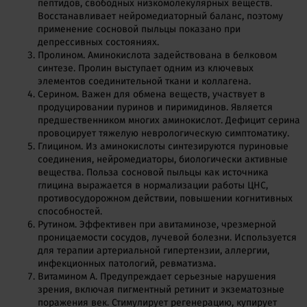
пептидов, свободных низкомолекулярных веществ.
Восстанавливает нейромедиаторный баланс, поэтому
применение сосновой пыльцы показано при
депрессивных состояниях.
Пролином. Аминокислота задействована в белковом
синтезе. Пролин выступает одним из ключевых
элементов соединительной ткани и коллагена.
Серином. Важен для обмена веществ, участвует в
продуцировании пуринов и пиримидинов. Является
предшественником многих аминокислот. Дефицит серина
провоцирует тяжелую неврологическую симптоматику.
Глицином. Из аминокислоты синтезируются пуриновые
соединения, нейромедиаторы, биологически активные
вещества. Польза сосновой пыльцы как источника
глицина выражается в нормализации работы ЦНС,
противосудорожном действии, повышении когнитивных
способностей.
Рутином. Эффективен при авитаминозе, чрезмерной
проницаемости сосудов, лучевой болезни. Используется
для терапии артериальной гипертензии, аллергии,
инфекционных патологий, ревматизма.
Витамином А. Предупреждает серьезные нарушения
зрения, включая пигментный ретинит и экзематозные
поражения век. Стимулирует регенерацию, купирует