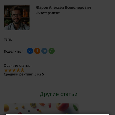
Жаров Алексей Всеволодович
Фитотерапевт
Теги:
Поделиться:
Оцените статью:
Средний рейтинг: 5 из 5
Другие статьи