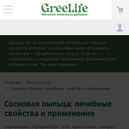
Друзья! Из-за ограничений мобильной связи и
скорости интернет-соединений могут возникать
проблемы с оформлением заказа. Если вы
столкнулись с подобной проблемой, позвоните или
напишите нам. Мы вам поможем!
Главная
→
Блог GreeLife
→
Сосновая пыльца: лечебные свойства и применение
Сосновая пыльца: лечебные
свойства и применение
Опубликовано: 15 февраля 2024
16718
Время чтения: 4 минуты