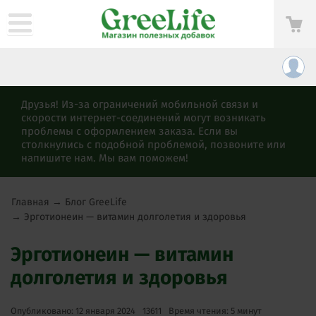
Друзья! Из-за ограничений мобильной связи и
скорости интернет-соединений могут возникать
проблемы с оформлением заказа. Если вы
столкнулись с подобной проблемой, позвоните или
напишите нам. Мы вам поможем!
Главная
→
Блог GreeLife
→
Эрготионеин — витамин долголетия и здоровья
Эрготионеин — витамин
долголетия и здоровья
Опубликовано: 12 января 2024
13611
Время чтения: 5 минут