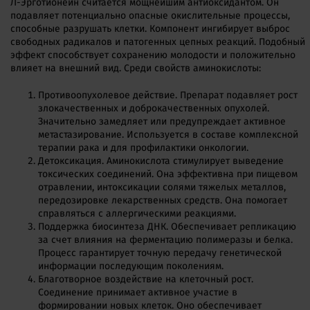
Л-Эрготионеин считается мощнейшим антиоксидантом. Он
подавляет потенциально опасные окислительные процессы,
способные разрушать клетки. Компонент ингибирует выброс
свободных радикалов и патогенных цепных реакций. Подобный
эффект способствует сохранению молодости и положительно
влияет на внешний вид. Среди свойств аминокислоты:
Противоопухолевое действие. Препарат подавляет рост
злокачественных и доброкачественных опухолей.
Значительно замедляет или предупреждает активное
метастазирование. Используется в составе комплексной
терапии рака и для профилактики онкологии.
Детоксикация. Аминокислота стимулирует выведение
токсических соединений. Она эффективна при пищевом
отравлении, интоксикации солями тяжелых металлов,
передозировке лекарственных средств. Она помогает
справляться с аллергическими реакциями.
Поддержка биосинтеза ДНК. Обеспечивает репликацию
за счет влияния на ферментацию полимеразы и белка.
Процесс гарантирует точную передачу генетической
информации последующим поколениям.
Благотворное воздействие на клеточный рост.
Соединение принимает активное участие в
формировании новых клеток. Оно обеспечивает