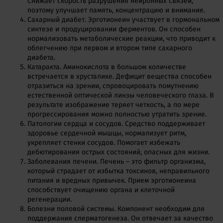
Снижает скорость разрушения нейронных связей,
поэтому улучшает память, концентрацию и внимание.
Сахарный диабет. Эрготионеин участвует в гормональном
синтезе и продуцировании ферментов. Он способен
нормализовать метаболические реакции, что приводит к
облегчению при первом и втором типе сахарного
диабета.
Катаракта. Аминокислота в большом количестве
встречается в хрусталике. Дефицит вещества способен
отразиться на зрении, спровоцировать помутнению
естественной оптической линзы человеческого глаза. В
результате изображение теряет четкость, а по мере
прогрессирования можно полностью утратить зрение.
Патологии сердца и сосудов. Средство поддерживает
здоровье сердечной мышцы, нормализует ритм,
укрепляет стенки сосудов. Помогает избежать
дебютирования острых состояний, опасных для жизни.
Заболевания печени. Печень – это фильтр организма,
который страдает от избытка токсинов, неправильного
питания и вредных привычек. Прием эрготионеина
способствует очищению органа и клеточной
регенерации.
Болезни половой системы. Компонент необходим для
поддержания сперматогенеза. Он отвечает за качество