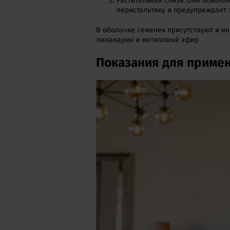
Растительная слизь. Она обвола
перистальтику и предупреждает 
В оболочке семечек присутствуют и и
линамарин и метиловый эфир
Показания для приме