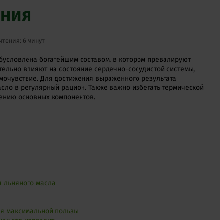
ания
чтения: 6 минут
обусловлена богатейшим составом, в котором превалируют
тельно влияют на состояние сердечно-сосудистой системы,
мочувствие. Для достижения выраженного результата
асло в регулярный рацион. Также важно избегать термической
шению основных компонентов.
я льняного масла
в
ля максимальной пользы