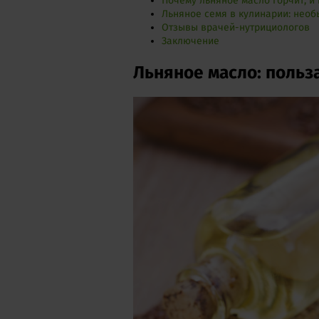
Почему льняное масло горчит, и 
Льняное семя в кулинарии: нео
Отзывы врачей-нутрициологов
Заключение
Льняное масло: польза