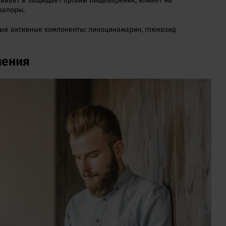
кивает и защищает органы пищеварения, влияет на
запоры.
ные активные компоненты: линоцинамарин, глюкозид
нения