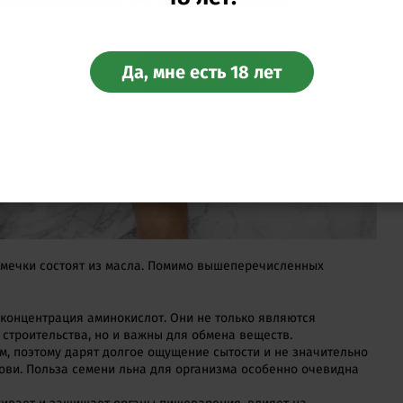
Да, мне есть 18 лет
Перейти
емечки состоят из масла. Помимо вышеперечисленных
концентрация аминокислот. Они не только являются
строительства, но и важны для обмена веществ.
м, поэтому дарят долгое ощущение сытости и не значительно
ови. Польза семени льна для организма особенно очевидна