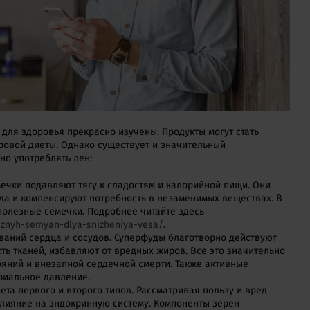
 для здоровья прекрасно изучены. Продукты могут стать
овой диеты. Однако существует и значительный
но употреблять лен:
ечки подавляют тягу к сладостям и калорийной пищи. Они
да и компенсируют потребность в незаменимых веществах. В
полезные семечки. Подробнее читайте здесь
oleznyh-semyan-dlya-snizheniya-vesa/
.
ваний сердца и сосудов. Суперфуды благотворно действуют
ть тканей, избавляют от вредных жиров. Все это значительно
ояний и внезапной сердечной смерти. Также активные
риальное давление.
та первого и второго типов. Рассматривая пользу и вред
 влияние на эндокринную систему. Компоненты зерен