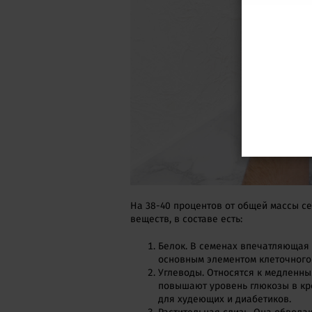
На 38-40 процентов от общей массы с
веществ, в составе есть:
Белок. В семенах впечатляющая 
основным элементом клеточного 
Углеводы. Относятся к медленны
повышают уровень глюкозы в кр
для худеющих и диабетиков.