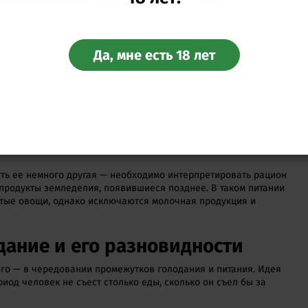
ю.
зать КБЖУ
на 30% от нормы
. В этом случае в ваш организм все
чество витаминов, минералов и микронутриентов. В среднем
Да, мне есть 18 лет
Перейти
я на 1200–1500 ккал в сутки.
еты (кето, палео)
 все углеводы, а основную часть полезных веществ человек
% рациона, в то время как на белки уходит 20%, а на
я есть злаки и бобовые, крахмалистые овощи, все фрукты,
уть ее немного другая — необходимо интерпретировать рацион
 продукты земледелия, появившиеся позднее. В таком питании
тые овощи, однако исключаются молочная продукция и
дание и его разновидности
ого — в чередовании промежутков голодания и питания. Идея
риод человек не съест столько еды, сколько он съел бы за