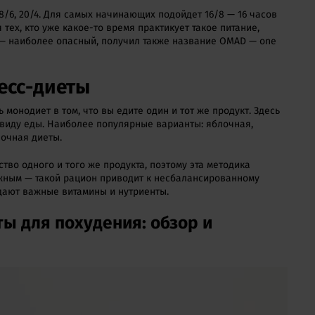
18/6, 20/4. Для самых начинающих подойдет 16/8 — 16 часов
 тех, кто уже какое-то время практикует такое питание,
4 — наиболее опасный, получил также название OMAD — one
есс-диеты
 монодиет в том, что вы едите один и тот же продукт. Здесь
 виду еды. Наиболее популярные варианты: яблочная,
лочная диеты.
тво одного и того же продукта, поэтому эта методика
ожным — такой рацион приводит к несбалансированному
адают важные витамины и нутриенты.
ы для похудения: обзор и