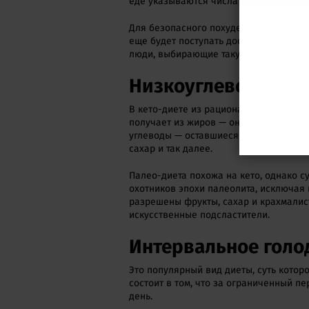
еде указываются числа с погрешность
Для безопасного похудения стоит уре
еще будет поступать достаточное коли
люди, выбирающие такую диету, питаютс
Низкоуглеводные ди
В кето-диете из рациона исключаются
получает из жиров — они составляют 75
углеводы — оставшиеся 5%. Запрещаетс
сахар и так далее.
Палео-диета похожа на кето, однако с
охотников эпохи палеолита, исключая
разрешены фрукты, сахар и крахмалис
искусственные подсластители.
Интервальное голо
Это популярный вид диеты, суть котор
состоит в том, что за ограниченный пе
день.