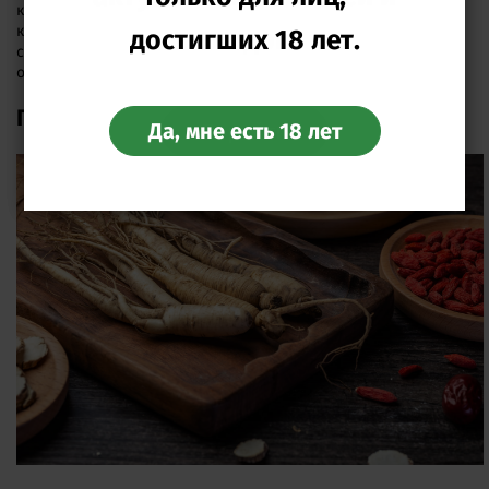
которая приводит к раздражению, излишнему шелушению
кожи, появлению угрей. При этом женьшеневая косметика
достигших 18 лет.
скидок
считается гипоаллергенной. Пользоваться ее могут даже
обладатели чувствительной кожи.
Применение в кулинарии
Да, мне есть 18 лет
Перейти