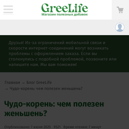
Друзья! Из-за ограничений мобильной связи и
скорости интернет-соединений могут возникать
проблемы с оформлением заказа. Если вы
столкнулись с подобной проблемой, позвоните или
напишите нам. Мы вам поможем!
Главная
→
Блог GreeLife
→
Чудо-корень: чем полезен женьшень?
Чудо-корень: чем полезен
женьшень?
Опубликовано: 7 июня 2025
9521
Время чтения: 7 минут