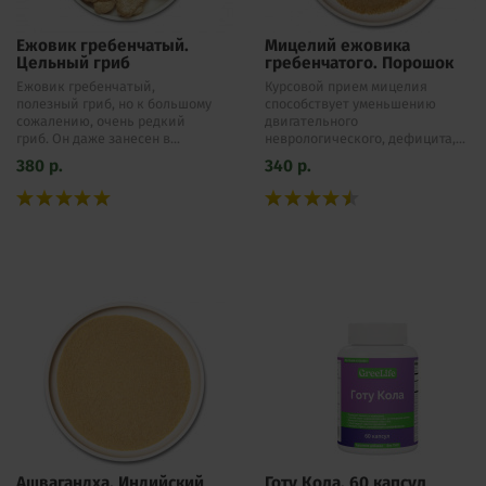
Ежовик гребенчатый.
Мицелий ежовика
Цельный гриб
гребенчатого. Порошок
Ежовик гребенчатый,
Курсовой прием мицелия
полезный гриб, но к большому
способствует уменьшению
сожалению, очень редкий
двигательного
гриб. Он даже занесен в...
неврологического, дефицита,...
380
р.
340
р.
Ашвагандха. Индийский
Готу Кола, 60 капсул