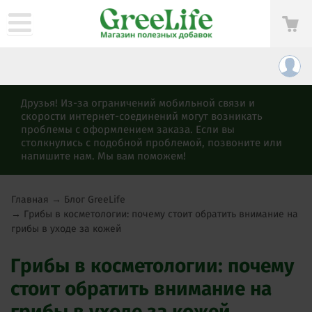
Друзья! Из-за ограничений мобильной связи и
скорости интернет-соединений могут возникать
проблемы с оформлением заказа. Если вы
столкнулись с подобной проблемой, позвоните или
напишите нам. Мы вам поможем!
Главная
→
Блог GreeLife
→
Грибы в косметологии: почему стоит обратить внимание на
грибы в уходе за кожей
Грибы в косметологии: почему
стоит обратить внимание на
грибы в уходе за кожей