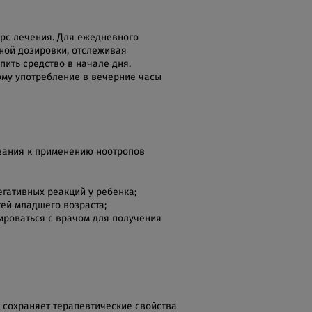
урс лечения. Для ежедневного
ьной дозировки, отслеживая
пить средство в начале дня.
ому употребление в вечерние часы
зания к применению ноотропов
гативных реакций у ребенка;
тей младшего возраста;
ироваться с врачом для получения
с сохраняет терапевтические свойства