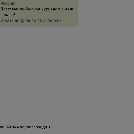
России!
Доставка по Москве курьером в день
заказа!
Узнать подробнее об условиях
нов, 40 % мадекассозида +