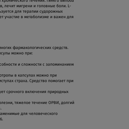
и хронического течения. Гинкго Билоба
, лечит мигрени и головные боли. L-
льзуется для терапии судорожных
ет участие в метаболизме и важен для
многих фармакологических средств.
псулы можно при:
собности и сложности с запоминанием
отропы в капсулах можно при
тупах страха. Средство помогает при
бует срочного включения природных
лезни, тяжелое течение ОРВИ, долгий
.
езаменимые для человеческого
6.