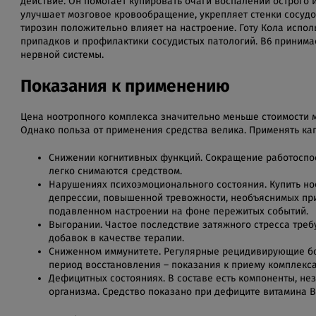
действие. Он помогает купировать очаги воспалений острого 
улучшает мозговое кровообращение, укрепляет стенки сосудов
тирозин положительно влияет на настроение. Готу Кола испо
припадков и профилактики сосудистых патологий. B6 принима
нервной системы.
Показания к применению
Цена ноотропного комплекса значительно меньше стоимости 
Однако польза от применения средства велика. Применять ка
Снижении когнитивных функций. Сокращение работоспо
легко снимаются средством.
Нарушениях психоэмоционального состояния. Купить но
депрессии, повышенной тревожности, необъяснимых прис
подавленном настроении на фоне пережитых событий.
Выгорании. Частое последствие затяжного стресса тре
добавок в качестве терапии.
Сниженном иммунитете. Регулярные рецидивирующие бо
период восстановления – показания к приему комплекса
Дефицитных состояниях. В составе есть компоненты, н
организма. Средство показано при дефиците витамина В