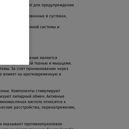
ый комплекс стоит для предупреждения
пухолей.
ессах, локализованных в суставах,
 функцией иммунной системы и
ническое соединение является
са между нервной тканью и мышцами.
темы. За счет проникновения через
о влияет на кратковременную и
Монье. Компоненты стимулируют
лизуют липидный обмен. Активные
миномасляная кислота относится к
еские расстройства, перенапряжение,
и оказывает противоопухолевое