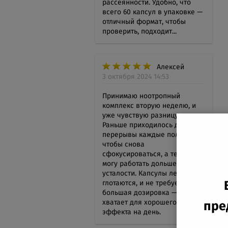
рассеянности. Удобно, что
всего 60 капсул в упаковке —
отличный формат, чтобы
проверить, подходит...
Алексей
3 октября 2024 14:53
Принимаю ноотропный
комплекс вторую неделю, и
уже чувствую разницу.
Раньше приходилось делать
перерывы каждые полчаса,
чтобы снова
сфокусироваться, а теперь
могу работать дольше без
усталости. Капсулы легко
глотаются, и не требуется
большая дозировка — одной
хватает для хорошего
пре
эффекта на день.