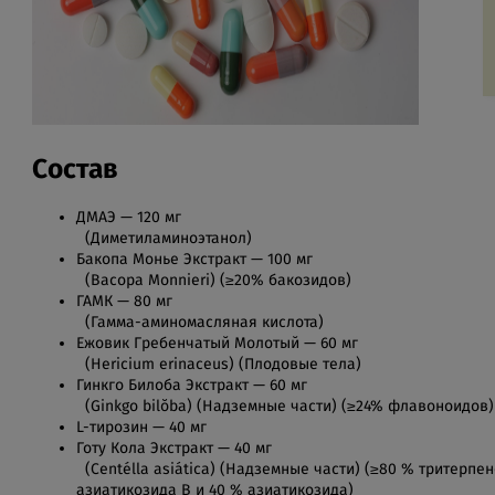
Состав
ДМАЭ — 120 мг
(Диметиламиноэтанол)
Бакопа Монье Экстракт — 100 мг
(Bacopa Monnieri) (≥20% бакозидов)
ГАМК — 80 мг
(Гамма-аминомасляная кислота)
Ежовик Гребенчатый Молотый — 60 мг
(Hericium erinaceus) (Плодовые тела)
Гинкго Билоба Экстракт — 60 мг
(Ginkgo bilŏba) (Надземные части) (≥24% флавоноидов)
L-тирозин — 40 мг
Готу Кола Экстракт — 40 мг
(Centélla asiática) (Надземные части) (≥80 % тритерпе
азиатикозида B и 40 % азиатикозида)