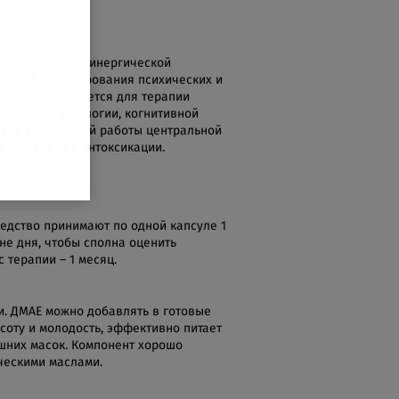
корректной холинергической
ичиной дебютирования психических и
и DMAE применяется для терапии
азличной этиологии, когнитивной
ение нормальной работы центральной
 стресса или интоксикации.
редство принимают по одной капсуле 1
не дня, чтобы сполна оценить
 терапии – 1 месяц.
. ДМАЕ можно добавлять в готовые
соту и молодость, эффективно питает
шних масок. Компонент хорошо
ческими маслами.