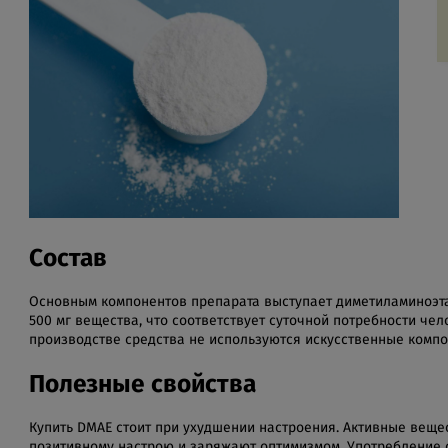
Состав
Основным компонентов препарата выступает диметиламиноэта
500 мг вещества, что соответствует суточной потребности чел
производстве средства не используются искусственные компо
Полезные свойства
Купить DMAE стоит при ухудшении настроения. Активные веще
позитивному настрою и заряжают оптимизмом. Употребление с