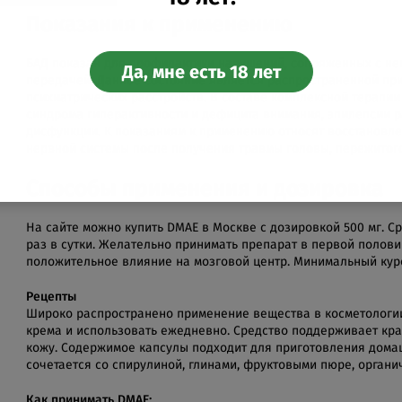
Показания к применению
БАД показан для профилактики нарушений, сопряженных с не
Да, мне есть 18 лет
передачей. Данное состояние является распространенной пр
психиатрических расстройств. В составе комплексной терапи
синдрома гиперактивности и дефицита внимания, эпилепсии р
дисфункции. К показаниям к применению относят восстановл
нервной системы после получения травмы головы, пережитого
Способы применения и дозировка
На сайте можно купить DMAE в Москве с дозировкой 500 мг. С
раз в сутки. Желательно принимать препарат в первой полови
положительное влияние на мозговой центр. Минимальный курс
Рецепты
Широко распространено применение вещества в косметологии
крема и использовать ежедневно. Средство поддерживает кра
кожу. Содержимое капсулы подходит для приготовления дома
сочетается со спирулиной, глинами, фруктовыми пюре, органи
Как принимать DMAE: