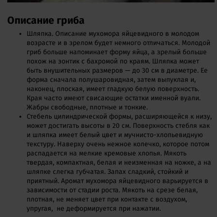
Описание гриба
Шляпка. Описание мухомора яйцевидного в молодом
возрасте и в зрелом будет немного отличаться. Молодой
гриб больше напоминает форму яйца, а зрелый больше
похож на зонтик с бахромой по краям. Шляпка может
быть внушительных размеров — до 30 см в диаметре. Ее
форма сначала полушаровидная, затем выпуклая и,
наконец, плоская, имеет гладкую белую поверхность.
Края часто имеют свисающие остатки именной вуали.
Жабры свободные, плотные и тонкие.
Стебель цилиндрической формы, расширяющейся к низу,
может достигать высоты в 20 см. Поверхность стебля как
и шляпка имеет белый цвет и мучнисто-хлопьевидную
текстуру. Наверху очень нежное колечко, которое потом
распадается на мелкие кремовые хлопья. Мякоть
твердая, компактная, белая и неизменная на ножке, а на
шляпке слегка губчатая. Запах сладкий, стойкий и
приятный. Аромат мухомора яйцевидного варьируется в
зависимости от стадии роста. Мякоть на срезе белая,
плотная, не меняет цвет при контакте с воздухом,
упругая, не деформируется при нажатии.