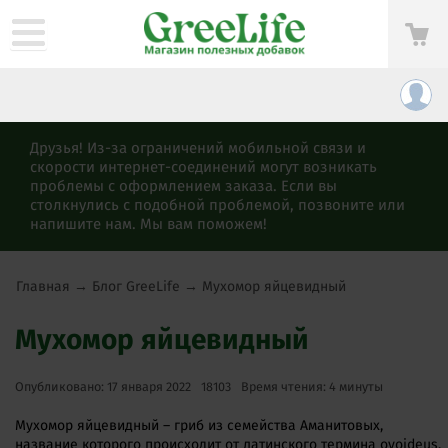
Друзья! Из-за ограничений мобильной связи и
скорости интернет-соединений могут возникать
проблемы с оформлением заказа. Если вы
столкнулись с подобной проблемой, позвоните или
напишите нам. Мы вам поможем!
Главная
→
Блог GreeLife
→
Мухомор яйцевидный
Мухомор яйцевидный
Опубликовано: 17 января 2022
18103
Время чтения: 4 минуты
Мухомор яйцевидный – гриб из семейства Аманитовых,
название которого происходит от латинского термина ovoideus,