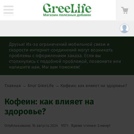
Друзья! Из-за ограничений мобильной связи и
скорости интернет-соединений могут возникать
проблемы с оформлением заказа. Если вы
столкнулись с подобной проблемой, позвоните или
напишите нам. Мы вам поможем!
Главная
→
Блог GreeLife
→
Кофеин: как влияет на здоровье?
Кофеин: как влияет на
здоровье?
Опубликовано: 16 августа 2024
9571
Время чтения: 5 минут