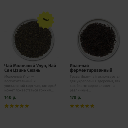
New!
Чай Молочный Улун, Най
Иван-чай
Сян Цзинь Сюань
ферментированный
Молочный Улун —
Трава Иван-чай используется
восхитительный и
для укрепления здоровья, так
уникальный сорт чая, который
как благотворно влияет на
может похвастаться тонким...
различные...
140
р.
170
р.