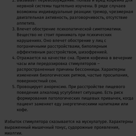
Вызывает перевозбуждение. Польза и вред кофеина для
нервной системы тщательно изучены. В ряде случаев
возможны индивидуальные реакции: тремор, чрезмерная
двигательная активность, разговорчивость, отсутствие
аппетита.
Влечет обострение психопатической симптоматики.
Вещество не стоит принимать при психических
нарушениях. Оно влечет обострение у лиц с
пограничными расстройствами, биполярным
аффективным расстройством, шизофренией.
Отражается на качестве сна. Прием кофеина в вечерние
часы или передозировка стимуляторов –
распространенные причины бессонницы. Характерны
изменения биологических ритмов, частые просыпания,
поверхностный сон.
Провоцирует анорексию. При расстройстве пищевого
поведения алкалоид усугубляет ситуацию. Есть риск
формирования патологических пищевых привычек, когда
пациент заменяет еду энергетическими напитками или
кофе.
Избыток стимулятора сказывается на мускулатуре. Характерны
выраженный мышечный тонус, судорожные проявления,
миалгии.