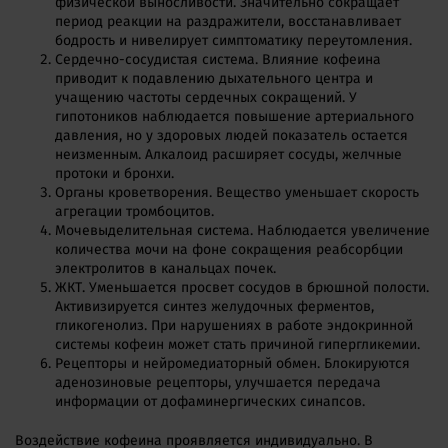
физической выносливости. Значительно сокращает
период реакции на раздражители, восстанавливает
бодрость и нивелирует симптоматику переутомления.
Сердечно-сосудистая система. Влияние кофеина
приводит к подавлению дыхательного центра и
учащению частоты сердечных сокращений. У
гипотоников наблюдается повышение артериального
давления, но у здоровых людей показатель остается
неизменным. Алкалоид расширяет сосуды, желчные
протоки и бронхи.
Органы кроветворения. Вещество уменьшает скорость
агрегации тромбоцитов.
Мочевыделительная система. Наблюдается увеличение
количества мочи на фоне сокращения реабсорбции
электролитов в канальцах почек.
ЖКТ. Уменьшается просвет сосудов в брюшной полости.
Активизируется синтез желудочных ферментов,
гликогенолиз. При нарушениях в работе эндокринной
системы кофеин может стать причиной гипергликемии.
Рецепторы и нейромедиаторный обмен. Блокируются
аденозиновые рецепторы, улучшается передача
информации от дофаминергических синапсов.
Воздействие кофеина проявляется индивидуально. В