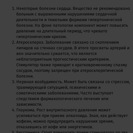
Некоторые болезни сердца. Вещество не рекомендовано
больным с выраженными нарушениями сердечной
деятельности и тяжелыми формами гипертонической
болезни. На фоне патологии компонент может повысить
давление на длительный период, что чревато
гипертоническим кризом.
Атеросклероз. Заболевание связано со скоплением
липидов на стенках сосудов. В итоге просветы артерий и
вен значительно сужается, что является
неблагоприятным прогностическим критерием.
Стимулятор также приводит к кратковременному спазму
сосудов, поэтому запрещен при атеросклеротической
болезни.
Нервная возбудимость. Может быть связана со стрессом,
травмирующей ситуацией, психическими и
соматическими заболеваниями. Часто выступает
следствием фармакологического лечения или
зависимости.
Глаукома. Рост внутриглазного давления может
усиливаться при приеме алкалоида. Зная, как действует
кофеин, можно предупредить нарушения зрения,
отказавшись от кофе или энергетиков.
Бессонница. Стоит прекратить прием стимулятора до тех