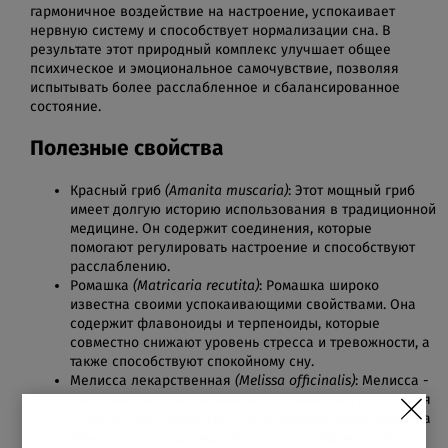
гармоничное воздействие на настроение, успокаивает
нервную систему и способствует нормализации сна. В
результате этот природный комплекс улучшает общее
психическое и эмоциональное самочувствие, позволяя
испытывать более расслабленное и сбалансированное
состояние.
Полезные свойства
Красный гриб
(Amanita muscaria)
: Этот мощный гриб
имеет долгую историю использования в традиционной
медицине. Он содержит соединения, которые
помогают регулировать настроение и способствуют
расслаблению.
Ромашка
(Matricaria recutita)
: Ромашка широко
известна своими успокаивающими свойствами. Она
содержит флавоноиды и терпеноиды, которые
совместно снижают уровень стресса и тревожности, а
также способствуют спокойному сну.
Мелисса лекарственная
(Melissa officinalis)
: Мелисса -
растение, которое веками использовалось для снятия
стресса и беспокойства. Его успокаивающие свойства
обусловлены содержанием в нем розмариновой