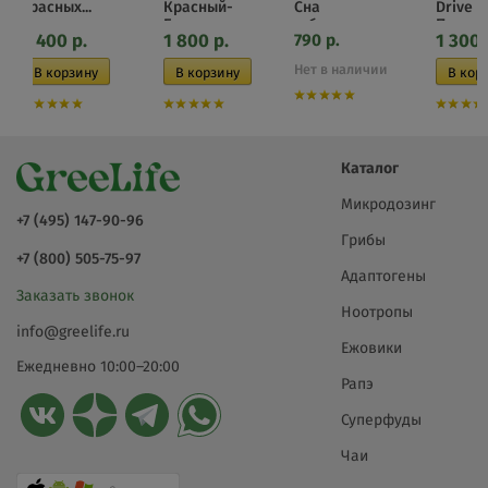
красных...
Красный-
Сна
Drive
Гуарана,...
таблетки,...
Пантерн
2 400
р.
1 800
р.
1 300
790
р.
Нет в наличии
Каталог
Микродозинг
+7 (495) 147-90-96
Грибы
+7 (800) 505-75-97
Адаптогены
Заказать звонок
Ноотропы
info@greelife.ru
Ежовики
Ежедневно 10:00–20:00
Рапэ
Суперфуды
Чаи