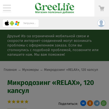
Друзья! Из-за ограничений мобильной связи и
скорости интернет-соединений могут возникать
проблемы с оформлением заказа. Если вы
столкнулись с подобной проблемой, позвоните или
напишите нам. Мы вам поможем!
Главная
→
Мухоморы
→
Микродозинг «RELAX», 120 капсул
Микродозинг «RELAX», 120
капсул
Поделиться: