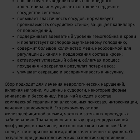
способствует выведению избытков вредного
холестерина, чем улучшает состояние сердечно-
сосудистой системы;
повышает эластичность сосудов, нормализует
проницаемость сосудистых стенок, защищает капилляры
от повреждений;
поддерживает адекватный уровень гемоглобина в крови
и препятствует кислородному тканевому голоданию;
содержит большое количество меди, необходимой для
регуляции дыхания и поддержания состава крови;
активирует углеводный обмен, облегчая процесс
похудения и закрепляя результат потери веса;
улучшает секрецию и восприимчивость к инсулину.
Сбор подходит для лечения неврологических нарушений,
включая мигрени, мышечные судороги, некоторые формы
эпилепсии и бессонницу. Иван-чай входит в состав
комплексной терапии при алкогольных психозах, интоксикации,
лечении зависимостей. Его рекомендуют при
железодефицитной анемии, частых и затяжных простудных
заболеваниях. Трава приносит пользу при репродуктивной
дисфункции, в том числе, психологической этиологии. Чай
следует пить при онкологии, доброкачественных опухолях. Он
актуален при дерматологических патологиях: крапивнице,