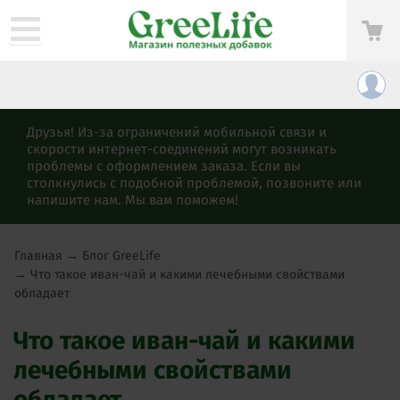
Друзья! Из-за ограничений мобильной связи и
скорости интернет-соединений могут возникать
проблемы с оформлением заказа. Если вы
столкнулись с подобной проблемой, позвоните или
напишите нам. Мы вам поможем!
Главная
→
Блог GreeLife
→
Что такое иван-чай и какими лечебными свойствами
обладает
Что такое иван-чай и какими
лечебными свойствами
обладает