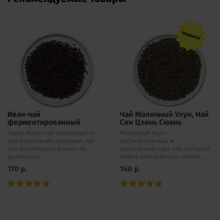
Новинка!
Иван-чай
Чай Молочный Улун, Най
ферментированный
Сян Цзинь Сюань
Трава Иван-чай используется
Молочный Улун —
для укрепления здоровья, так
восхитительный и
как благотворно влияет на
уникальный сорт чая, который
различные...
может похвастаться тонким...
170
р.
140
р.