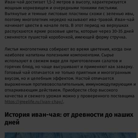
Иван-чай достигает 1,5-2 метров в высоту, характеризуется
мощным корневищем и очередными тонкими листьями.
Вытянутые и темные листовые пластины схожи с зеленью ивы,
поэтому многолетник нередко называют ива-травой. Иван-чай
начинает цвести в начале лета. В этот период на верхушках
распускаются яркие розовые цветы, которые через 30-35 дней
сменяются пушистой коробочкой, имеющей форму стручка.
Листья многолетника собирают во время цветения, когда они
наиболее напитаны полезными компонентами. Сырье
используют в свежем виде для приготовления салатов и
горячих блюд, но чаще высушивают и применяют как заварку.
Готовый чай отличается не только приятным и многогранным
вкусом, но и целебным эффектом. Настой отличается
выраженным противовоспалительным, иммуномодулирующим и
отхаркивающим действием. Приобрести сбор высокого
качества и свежего урожая можно у проверенного поставщика
https://greelife.ru/ivan-chay/
.
История иван-чая: от древности до наших
дней