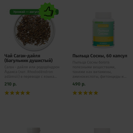
Чай Саган-дайля
Пыльца Сосны, 60 капсул
(Багульник душистый)
Пыльца Сосны богата
Саган - дайля или рододе́ндрон
полезными веществами,
А́дамса (лат. Rhododēndron
такими как витамины,
adāmsii) в переводе с языка...
аминокислоты, фитонциды и...
210
р.
490
р.