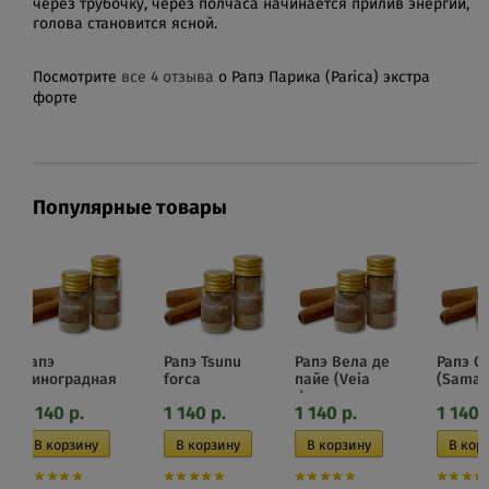
через трубочку, через полчаса начинается прилив энергии,
голова становится ясной.
Посмотрите
все 4 отзыва
о Рапэ Парика (Parica) экстра
форте
Популярные товары
Рапэ
Рапэ Tsunu
Рапэ Вела де
Рапэ С
Виноградная
forca
пайе (Veia
(Sama
лоза души...
de...
1 140
р.
1 140
р.
1 140
р.
1 140