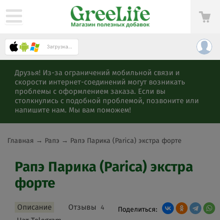
Друзья! Из-за ограничений мобильной связи и
скорости интернет-соединений могут возникать
проблемы с оформлением заказа. Если вы
столкнулись с подобной проблемой, позвоните или
напишите нам. Мы вам поможем!
Главная
→
Рапэ
→
Рапэ Парика (Parica) экстра форте
Рапэ Парика (Parica) экстра
форте
Описание
Отзывы
4
Поделиться: