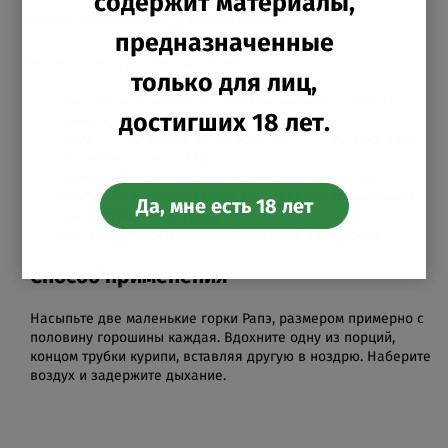
содержит материалы,
Показания к применению
предназначенные
Купить смесь для обряда стоит, если:
только для лиц,
не хватает энергии и сил на выполнение простых
достигших 18 лет.
задач;
нужно избавиться от тревожности, панических атак,
негативных мыслей;
важно раскрыть способности и познать себя;
актуальна профилактика заболеваний сердечной и
Да, мне есть 18 лет
дыхательной системы;
нужно повысить уровень мозговой активности.
Способ применения
Насыпьте две маленькие горки Рапэ, размером примерно с
половину горошины каждая. Вдохните одну из порций,
концом трубки курипи, вставляя другую в ноздрю. Наберите
воздух и задержите дыхание.