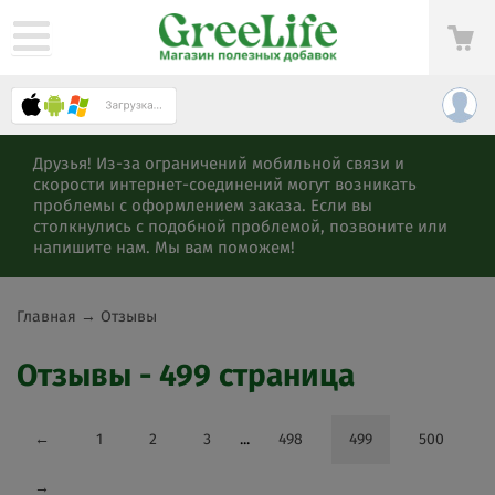
Друзья! Из-за ограничений мобильной связи и
скорости интернет-соединений могут возникать
проблемы с оформлением заказа. Если вы
столкнулись с подобной проблемой, позвоните или
напишите нам. Мы вам поможем!
Главная
→
Отзывы
Отзывы - 499 страница
←
1
2
3
...
498
499
500
→