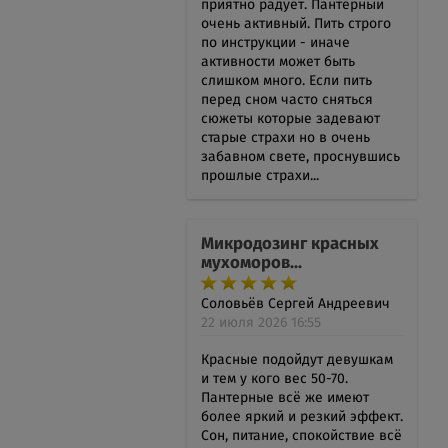
приятно радует. Пантерный
очень активный. Пить строго
по инструкции - иначе
активности может быть
слишком много. Если пить
перед сном часто сняться
сюжеты которые задевают
старые страхи но в очень
забавном свете, проснувшись
прошлые страхи...
Микродозинг красных
мухоморов...
Соловьёв Сергей Андреевич
22 июля 2026 16:55
Красные подойдут девушкам
и тем у кого вес 50-70.
Пантерные всё же имеют
более яркий и резкий эффект.
Сон, питание, спокойствие всё