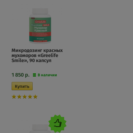
Микродозинг красных
мухоморов «Greelife
Smile», 90 капсул
1 850
р.
В наличии