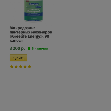
Микродозинг
пантерных мухоморов
«Greelife Energy», 90
капсул
3 200
р.
В наличии