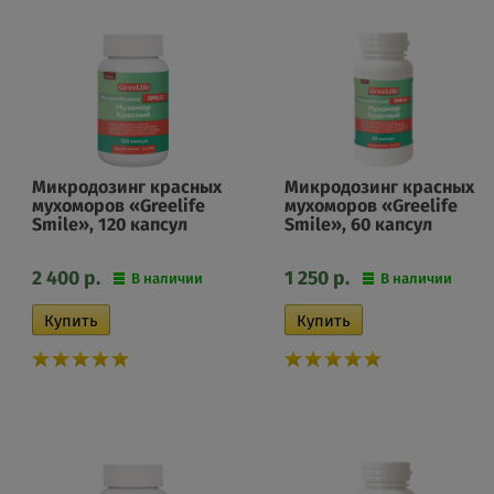
Микродозинг красных
Микродозинг красных
мухоморов «Greelife
мухоморов «Greelife
Smile», 120 капсул
Smile», 60 капсул
2 400
р.
1 250
р.
В наличии
В наличии