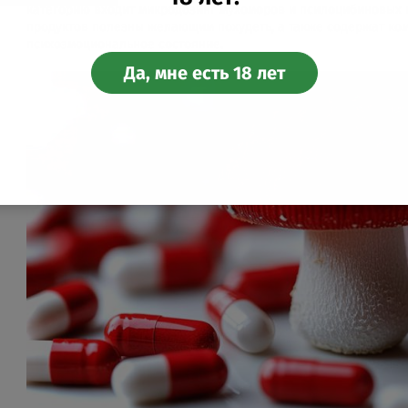
категорию входит микродозинг мухоморов и псилоцибиновых г
продуктов полезны желающим похудеть, а также содержат ко
психоэмоциональное состояние.
Да, мне есть 18 лет