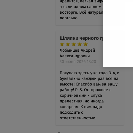
нравится, лёгкая эйфория. Ну,
а если одним словом я в
восторге. Всё натурально и
легально.
Шляпки черного гриба
Лобынцев Андрей
Александрович
30 июня 2026 18:20
Покупаю здесь уже года 3-4, и
буквально каждый раз всё на
высоте! Спасибо вам за вашу
работу! Р. S. Осторожнее с
коричневыми - штука
прелестная, но иногда
коварная. К ним надо
подходить с
ответственностью.