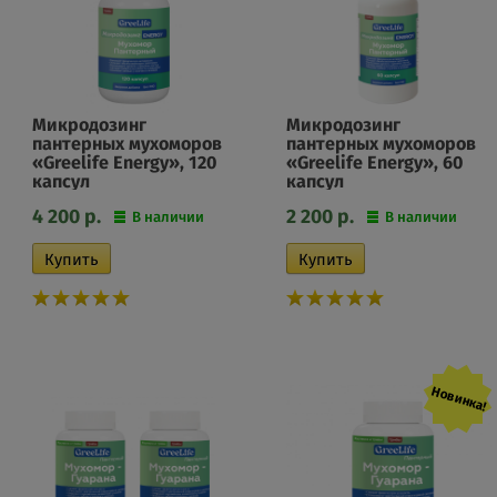
Микродозинг
Микродозинг
пантерных мухоморов
пантерных мухоморов
«Greelife Energy», 120
«Greelife Energy», 60
капсул
капсул
4 200
р.
2 200
р.
В наличии
В наличии
Новинка!