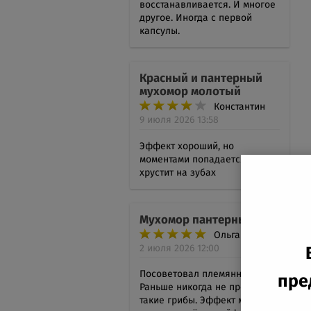
восстанавливается. И многое
другое. Иногда с первой
капсулы.
Красный и пантерный
мухомор молотый
Константин
9 июля 2026 13:58
Эффект хороший, но
моментами попадается песок,
хрустит на зубах
Мухомор пантерный
Ольга
2 июля 2026 12:00
Посоветовал племянник.
пре
Раньше никогда не пробовала
такие грибы. Эффект мне