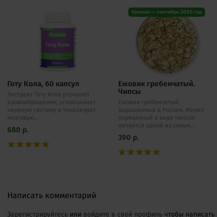
Готу Кола, 60 капсул
Ежовик гребенчатый.
Чипсы
Экстракт Готу Кола улучшает
кровообращение, успокаивает
Ежовик гребенчатый,
нервную систему и тонизирует
выращенный в России. Мелко
мозговую...
порезанный в виде чипсов
является одной из самых...
680
р.
390
р.
Написать комментарий
Зарегистрируйтесь
или
войдите в свой профиль
чтобы написать