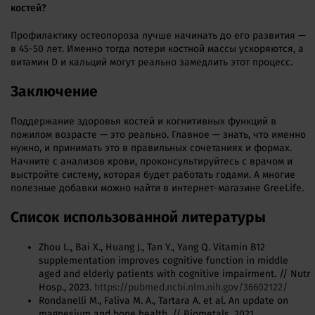
костей?
Профилактику остеопороза лучше начинать до его развития —
в 45-50 лет. Именно тогда потери костной массы ускоряются, а
витамин D и кальций могут реально замедлить этот процесс.
Заключение
Поддержание здоровья костей и когнитивных функций в
пожилом возрасте — это реально. Главное — знать, что именно
нужно, и принимать это в правильных сочетаниях и формах.
Начните с анализов крови, проконсультируйтесь с врачом и
выстройте систему, которая будет работать годами. А многие
полезные добавки можно найти в интернет-магазине GreeLife.
Список использованной литературы
Zhou L., Bai X., Huang J., Tan Y., Yang Q. Vitamin B12
supplementation improves cognitive function in middle
aged and elderly patients with cognitive impairment. // Nutr
Hosp., 2023.
https://pubmed.ncbi.nlm.nih.gov/36602122/
Rondanelli M., Faliva M. A., Tartara A. et al. An update on
magnesium and bone health. // Biometals, 2021.