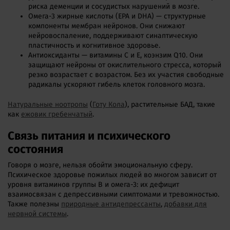
риска деменции и сосудистых нарушений в мозге.
Омега-3 жирные кислоты (EPA и DHA) — структурные
компоненты мембран нейронов. Они снижают
нейровоспаление, поддерживают синаптическую
пластичность и когнитивное здоровье.
Антиоксиданты — витамины C и E, коэнзим Q10. Они
защищают нейроны от окислительного стресса, который
резко возрастает с возрастом. Без их участия свободные
радикалы ускоряют гибель клеток головного мозга.
Натуральные ноотропы
(
Готу Кола
), растительные БАД, такие
как
ежовик гребенчатый
.
Связь питания и психического
состояния
Говоря о мозге, нельзя обойти эмоциональную сферу.
Психическое здоровье пожилых людей во многом зависит от
уровня витаминов группы B и омега-3: их дефицит
взаимосвязан с депрессивными симптомами и тревожностью.
Также полезны
природные антидепрессанты
,
добавки для
нервной системы
.