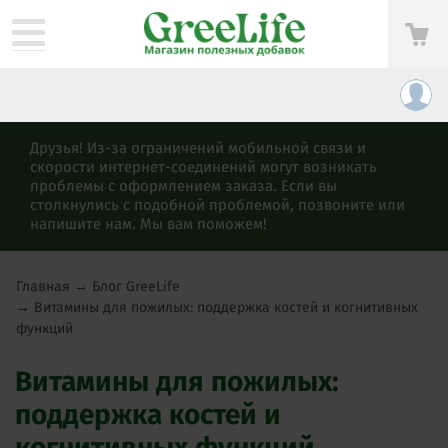
Друзья! Из-за ограничений мобильной связи и
скорости интернет-соединений могут возникать
проблемы с оформлением заказа. Если вы
столкнулись с подобной проблемой, позвоните или
напишите нам. Мы вам поможем!
Главная
→
Блог GreeLife
→
Витамины для пожилых: поддержка костей и когнитивных
функций
Витамины для пожилых:
поддержка костей и
когнитивных функций