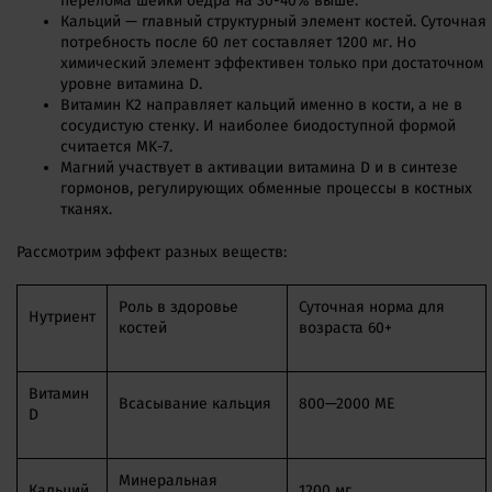
перелома шейки бедра на 30-40% выше.
Кальций — главный структурный элемент костей. Суточная
потребность после 60 лет составляет 1200 мг. Но
химический элемент эффективен только при достаточном
уровне витамина D.
Витамин K2 направляет кальций именно в кости, а не в
сосудистую стенку. И наиболее биодоступной формой
считается MK-7.
Магний участвует в активации витамина D и в синтезе
гормонов, регулирующих обменные процессы в костных
тканях.
Рассмотрим эффект разных веществ:
Роль в здоровье
Суточная норма для
Нутриент
костей
возраста 60+
Витамин
Всасывание кальция
800—2000 МЕ
D
Минеральная
Кальций
1200 мг