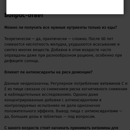
заменяет лечение.
Вопрос-ответ
Можно ли получить все нужные нутриенты только из еды?
Теоретически — да, практически — сложно. После 60 лет
снижается кислотность желудка, ухудшаются всасывание и
синтез многих веществ. Добавки в этом возрасте часто
оправданы даже при разнообразном рационе, особенно при
дефиците солнца.
Влияют ли антиоксиданты на риск деменции?
Данные неоднозначны. Регулярное потребление витаминов C и
E из пищи связано со снижением риска когнитивного снижения
в наблюдательных исследованиях. Однако даже
концентрированные добавки с антиоксидантами в
контролируемых испытаниях не дали однозначно
положительного эффекта. Вывод: пища с антиоксидантами —
да, большие дозы в таблетках — под вопросом.
С какого возраста стоит начинать принимать витамины для